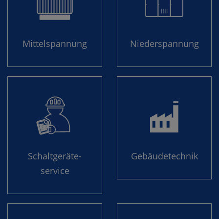
Mittel­spannung
Nieder­spannung

Schaltgeräte­
Gebäude­technik
service